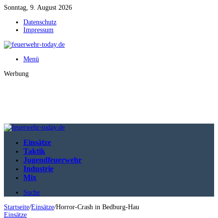
Sonntag, 9. August 2026
Datenschutz
Impressum
Menü
Werbung
Einsätze
Taktik
Jugendfeuerwehr
Industrie
Mix
Suche
Startseite
/
Einsätze
/
Horror-Crash in Bedburg-Hau
Einsätze