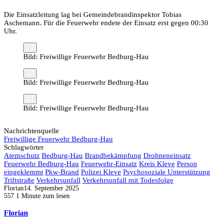
Die Einsatzleitung lag bei Gemeindebrandinspektor Tobias
Aschemann. Für die Feuerwehr endete der Einsatz erst gegen 00:30
Uhr.
Bild: Freiwillige Feuerwehr Bedburg-Hau
Bild: Freiwillige Feuerwehr Bedburg-Hau
Bild: Freiwillige Feuerwehr Bedburg-Hau
Nachrichtenquelle
Freiwillige Feuerwehr Bedburg-Hau
Schlagwörter
Atemschutz
Bedburg-Hau
Brandbekämpfung
Drohneneinsatz
Feuerwehr Bedburg-Hau
Feuerwehr-Einsatz
Kreis Kleve
Person
eingeklemmt
Pkw-Brand
Polizei Kleve
Psychosoziale Unterstützung
Triftstraße
Verkehrsunfall
Verkehrsunfall mit Todesfolge
Florian
14. September 2025
557
1 Minute zum lesen
Florian