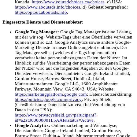
Kanada:
https://www.youradchoices.ca/choices
. c) USA:
https://www.aboutads.info/choices
. d) Gebietsübergreifend:
https://optout.aboutads.info
.
Eingesetzte Dienste und Diensteanbieter:
Google Tag Manager:
Google Tag Manager ist eine Lösung,
mit der wir sog. Website-Tags über eine Oberfläche verwalten
können (und so z.B. Google Analytics sowie andere Google-
Marketing-Dienste in unser Onlineangebot einbinden). Der
Tag Manager selbst (welches die Tags implementiert)
verarbeitet keine personenbezogenen Daten der Nutzer. Im
Hinblick auf die Verarbeitung der personenbezogenen Daten
der Nutzer wird auf die folgenden Angaben zu den Google-
Diensten verwiesen. Dienstanbieter: Google Ireland Limited,
Gordon House, Barrow Street, Dublin 4, Irland,
Mutterunternehmen: Google LLC, 1600 Amphitheatre
Parkway, Mountain View, CA 94043, USA; Website:
https://marketingplatform.google.com
; Datenschutzerklärung:
https://policies.google.com/privacy
; Privacy Shield
(Gewährleistung Datenschutzniveau bei Verarbeitung von
Daten in den USA):
https://www.privacyshield.gov/participant?
id=a2zt000000001L5AAI&status=Active
.
Google Analytics:
Onlinemarketing und Webanalyse;
Dienstanbieter: Google Ireland Limited, Gordon House,
Barrow Street, Dublin 4, Irland, Mutterunternehmen: Google