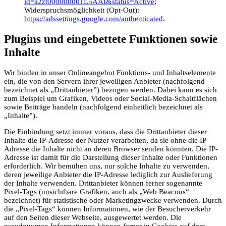
id=a2zt000000001L5AAI&status=Active
;
Widerspruchsmöglichkeit (Opt-Out):
https://adssettings.google.com/authenticated
.
Plugins und eingebettete Funktionen sowie
Inhalte
Wir binden in unser Onlineangebot Funktions- und Inhaltselemente
ein, die von den Servern ihrer jeweiligen Anbieter (nachfolgend
bezeichnet als „Drittanbieter”) bezogen werden. Dabei kann es sich
zum Beispiel um Grafiken, Videos oder Social-Media-Schaltflächen
sowie Beiträge handeln (nachfolgend einheitlich bezeichnet als
„Inhalte”).
Die Einbindung setzt immer voraus, dass die Drittanbieter dieser
Inhalte die IP-Adresse der Nutzer verarbeiten, da sie ohne die IP-
Adresse die Inhalte nicht an deren Browser senden könnten. Die IP-
Adresse ist damit für die Darstellung dieser Inhalte oder Funktionen
erforderlich. Wir bemühen uns, nur solche Inhalte zu verwenden,
deren jeweilige Anbieter die IP-Adresse lediglich zur Auslieferung
der Inhalte verwenden. Drittanbieter können ferner sogenannte
Pixel-Tags (unsichtbare Grafiken, auch als „Web Beacons“
bezeichnet) für statistische oder Marketingzwecke verwenden. Durch
die „Pixel-Tags“ können Informationen, wie der Besucherverkehr
auf den Seiten dieser Webseite, ausgewertet werden. Die
pseudonymen Informationen können ferner in Cookies auf dem