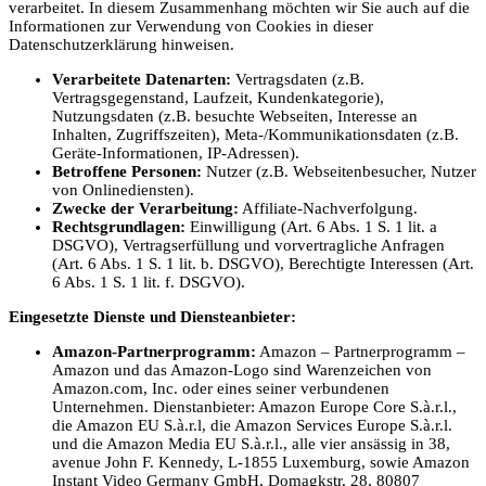
verarbeitet. In diesem Zusammenhang möchten wir Sie auch auf die
Informationen zur Verwendung von Cookies in dieser
Datenschutzerklärung hinweisen.
Verarbeitete Datenarten:
Vertragsdaten (z.B.
Vertragsgegenstand, Laufzeit, Kundenkategorie),
Nutzungsdaten (z.B. besuchte Webseiten, Interesse an
Inhalten, Zugriffszeiten), Meta-/Kommunikationsdaten (z.B.
Geräte-Informationen, IP-Adressen).
Betroffene Personen:
Nutzer (z.B. Webseitenbesucher, Nutzer
von Onlinediensten).
Zwecke der Verarbeitung:
Affiliate-Nachverfolgung.
Rechtsgrundlagen:
Einwilligung (Art. 6 Abs. 1 S. 1 lit. a
DSGVO), Vertragserfüllung und vorvertragliche Anfragen
(Art. 6 Abs. 1 S. 1 lit. b. DSGVO), Berechtigte Interessen (Art.
6 Abs. 1 S. 1 lit. f. DSGVO).
Eingesetzte Dienste und Diensteanbieter:
Amazon-Partnerprogramm:
Amazon – Partnerprogramm –
Amazon und das Amazon-Logo sind Warenzeichen von
Amazon.com, Inc. oder eines seiner verbundenen
Unternehmen. Dienstanbieter: Amazon Europe Core S.à.r.l.,
die Amazon EU S.à.r.l, die Amazon Services Europe S.à.r.l.
und die Amazon Media EU S.à.r.l., alle vier ansässig in 38,
avenue John F. Kennedy, L-1855 Luxemburg, sowie Amazon
Instant Video Germany GmbH, Domagkstr. 28, 80807