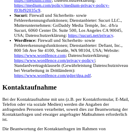
https://medium.com/
; Datenschutzerklärung:
https://medium.com/policy/medium-privacy-policy-
f03bf92035c9
.
Sucuri:
Firewall und Sicherheits- sowie
Fehlererkennungsfunktionen; Dienstanbieter: Sucuri LLC.,
Mutterunternehmen: GoDaddy Media Temple, Inc. d/b/a
Sucuri, 6060 Center Dr. Suite 500, Los Angeles CA 90045,
USA; Datenschutzerklärung:
https://sucuri.net/privacy
.
Wordfence:
Firewall und Sicherheits- sowie
Fehlererkennungsfunktionen; Dienstanbieter: Defiant, Inc.,
800 5th Ave Ste 4100, Seattle, WA 98104, USA; Website:
https://www.wordfence.com
; Datenschutzerklärung:
https://www.wordfence.com/privacy-policy/
;
Standardvertragsklauseln (Gewährleistung Datenschutzniveau
bei Verarbeitung in Drittländern):
https://www.wordfence.com/gdpr/dpa.pdf
.
Kontaktaufnahme
Bei der Kontaktaufnahme mit uns (z.B. per Kontaktformular, E-Mail,
Telefon oder via soziale Medien) werden die Angaben der
anfragenden Personen verarbeitet, soweit dies zur Beantwortung der
Kontaktanfragen und etwaiger angefragter Maßnahmen erforderlich
ist.
Die Beantwortung der Kontaktanfragen im Rahmen von