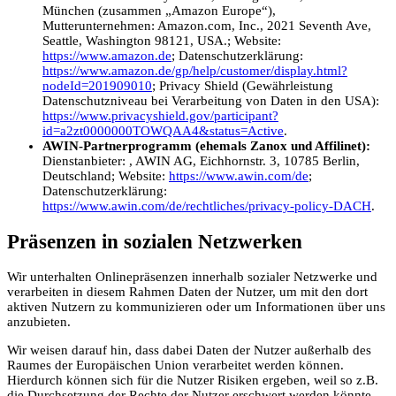
München (zusammen „Amazon Europe“),
Mutterunternehmen: Amazon.com, Inc., 2021 Seventh Ave,
Seattle, Washington 98121, USA.; Website:
https://www.amazon.de
; Datenschutzerklärung:
https://www.amazon.de/gp/help/customer/display.html?
nodeId=201909010
; Privacy Shield (Gewährleistung
Datenschutzniveau bei Verarbeitung von Daten in den USA):
https://www.privacyshield.gov/participant?
id=a2zt0000000TOWQAA4&status=Active
.
AWIN-Partnerprogramm (ehemals Zanox und Affilinet):
Dienstanbieter: , AWIN AG, Eichhornstr. 3, 10785 Berlin,
Deutschland; Website:
https://www.awin.com/de
;
Datenschutzerklärung:
https://www.awin.com/de/rechtliches/privacy-policy-DACH
.
Präsenzen in sozialen Netzwerken
Wir unterhalten Onlinepräsenzen innerhalb sozialer Netzwerke und
verarbeiten in diesem Rahmen Daten der Nutzer, um mit den dort
aktiven Nutzern zu kommunizieren oder um Informationen über uns
anzubieten.
Wir weisen darauf hin, dass dabei Daten der Nutzer außerhalb des
Raumes der Europäischen Union verarbeitet werden können.
Hierdurch können sich für die Nutzer Risiken ergeben, weil so z.B.
die Durchsetzung der Rechte der Nutzer erschwert werden könnte.