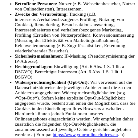
Betroffene Personen:
Nutzer (z.B. Webseitenbesucher, Nutzer
von Onlinediensten), Interessenten.
Zwecke der Verarbeitung:
Tracking (z.B.
interessens-/verhaltensbezogenes Profiling, Nutzung von
Cookies), Remarketing, Besuchsaktionsauswertung,
Interessenbasiertes und verhaltensbezogenes Marketing,
Profiling (Erstellen von Nutzerprofilen), Konversionsmessung
(Messung der Effektivität von Marketingmaßnahmen),
Reichweitenmessung (z.B. Zugriffsstatistiken, Erkennung
wiederkehrender Besucher).
Sicherheitsmaßnahmen:
IP-Masking (Pseudonymisierung der
IP-Adresse).
Rechtsgrundlagen:
Einwilligung (Art. 6 Abs. 1 S. 1 lit. a
DSGVO), Berechtigte Interessen (Art. 6 Abs. 1 S. 1 lit. f.
DSGVO).
Widerspruchsmöglichkeit (Opt-Out):
Wir verweisen auf die
Datenschutzhinweise der jeweiligen Anbieter und die zu den
Anbietern angegebenen Widerspruchsmöglichkeiten (sog.
\“Opt-Out\“). Sofern keine explizite Opt-Out-Möglichkeit
angegeben wurde, besteht zum einen die Möglichkeit, dass Sie
Cookies in den Einstellungen Ihres Browsers abschalten.
Hierdurch können jedoch Funktionen unseres
Onlineangebotes eingeschränkt werden. Wir empfehlen daher
zusätzlich die folgenden Opt-Out-Möglichkeiten, die
zusammenfassend auf jeweilige Gebiete gerichtet angeboten
werden: a) Europa:
https://www.youronlinechoices.eu
. b)