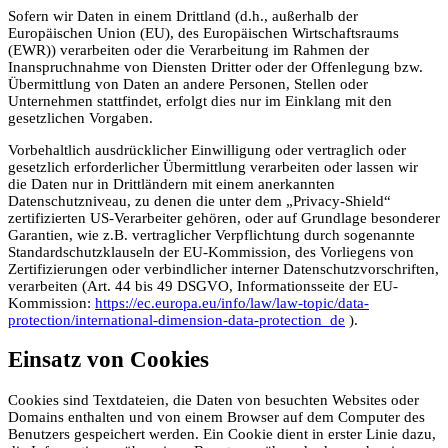
Sofern wir Daten in einem Drittland (d.h., außerhalb der
Europäischen Union (EU), des Europäischen Wirtschaftsraums
(EWR)) verarbeiten oder die Verarbeitung im Rahmen der
Inanspruchnahme von Diensten Dritter oder der Offenlegung bzw.
Übermittlung von Daten an andere Personen, Stellen oder
Unternehmen stattfindet, erfolgt dies nur im Einklang mit den
gesetzlichen Vorgaben.
Vorbehaltlich ausdrücklicher Einwilligung oder vertraglich oder
gesetzlich erforderlicher Übermittlung verarbeiten oder lassen wir
die Daten nur in Drittländern mit einem anerkannten
Datenschutzniveau, zu denen die unter dem „Privacy-Shield“
zertifizierten US-Verarbeiter gehören, oder auf Grundlage besonderer
Garantien, wie z.B. vertraglicher Verpflichtung durch sogenannte
Standardschutzklauseln der EU-Kommission, des Vorliegens von
Zertifizierungen oder verbindlicher interner Datenschutzvorschriften,
verarbeiten (Art. 44 bis 49 DSGVO, Informationsseite der EU-
Kommission:
https://ec.europa.eu/info/law/law-topic/data-
protection/international-dimension-data-protection_de
).
Einsatz von Cookies
Cookies sind Textdateien, die Daten von besuchten Websites oder
Domains enthalten und von einem Browser auf dem Computer des
Benutzers gespeichert werden. Ein Cookie dient in erster Linie dazu,