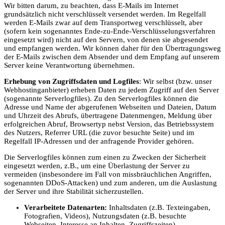
Wir bitten darum, zu beachten, dass E-Mails im Internet
grundsätzlich nicht verschlüsselt versendet werden. Im Regelfall
werden E-Mails zwar auf dem Transportweg verschlüsselt, aber
(sofern kein sogenanntes Ende-zu-Ende-Verschlüsselungsverfahren
eingesetzt wird) nicht auf den Servern, von denen sie abgesendet
und empfangen werden. Wir können daher für den Übertragungsweg
der E-Mails zwischen dem Absender und dem Empfang auf unserem
Server keine Verantwortung übernehmen.
Erhebung von Zugriffsdaten und Logfiles
: Wir selbst (bzw. unser
Webhostinganbieter) erheben Daten zu jedem Zugriff auf den Server
(sogenannte Serverlogfiles). Zu den Serverlogfiles können die
Adresse und Name der abgerufenen Webseiten und Dateien, Datum
und Uhrzeit des Abrufs, übertragene Datenmengen, Meldung über
erfolgreichen Abruf, Browsertyp nebst Version, das Betriebssystem
des Nutzers, Referrer URL (die zuvor besuchte Seite) und im
Regelfall IP-Adressen und der anfragende Provider gehören.
Die Serverlogfiles können zum einen zu Zwecken der Sicherheit
eingesetzt werden, z.B., um eine Überlastung der Server zu
vermeiden (insbesondere im Fall von missbräuchlichen Angriffen,
sogenannten DDoS-Attacken) und zum anderen, um die Auslastung
der Server und ihre Stabilität sicherzustellen.
Verarbeitete Datenarten:
Inhaltsdaten (z.B. Texteingaben,
Fotografien, Videos), Nutzungsdaten (z.B. besuchte
Webseiten, Interesse an Inhalten, Zugriffszeiten),