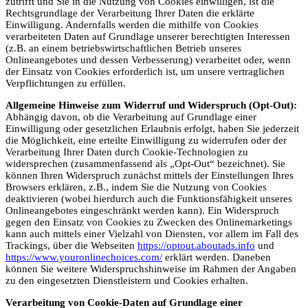
zutrifft und Sie in die Nutzung von Cookies einwilligen, ist die
Rechtsgrundlage der Verarbeitung Ihrer Daten die erklärte
Einwilligung. Andernfalls werden die mithilfe von Cookies
verarbeiteten Daten auf Grundlage unserer berechtigten Interessen
(z.B. an einem betriebswirtschaftlichen Betrieb unseres
Onlineangebotes und dessen Verbesserung) verarbeitet oder, wenn
der Einsatz von Cookies erforderlich ist, um unsere vertraglichen
Verpflichtungen zu erfüllen.
Allgemeine Hinweise zum Widerruf und Widerspruch (Opt-Out):
Abhängig davon, ob die Verarbeitung auf Grundlage einer
Einwilligung oder gesetzlichen Erlaubnis erfolgt, haben Sie jederzeit
die Möglichkeit, eine erteilte Einwilligung zu widerrufen oder der
Verarbeitung Ihrer Daten durch Cookie-Technologien zu
widersprechen (zusammenfassend als „Opt-Out“ bezeichnet). Sie
können Ihren Widerspruch zunächst mittels der Einstellungen Ihres
Browsers erklären, z.B., indem Sie die Nutzung von Cookies
deaktivieren (wobei hierdurch auch die Funktionsfähigkeit unseres
Onlineangebotes eingeschränkt werden kann). Ein Widerspruch
gegen den Einsatz von Cookies zu Zwecken des Onlinemarketings
kann auch mittels einer Vielzahl von Diensten, vor allem im Fall des
Trackings, über die Webseiten
https://optout.aboutads.info
und
https://www.youronlinechoices.com/
erklärt werden. Daneben
können Sie weitere Widerspruchshinweise im Rahmen der Angaben
zu den eingesetzten Dienstleistern und Cookies erhalten.
Verarbeitung von Cookie-Daten auf Grundlage einer