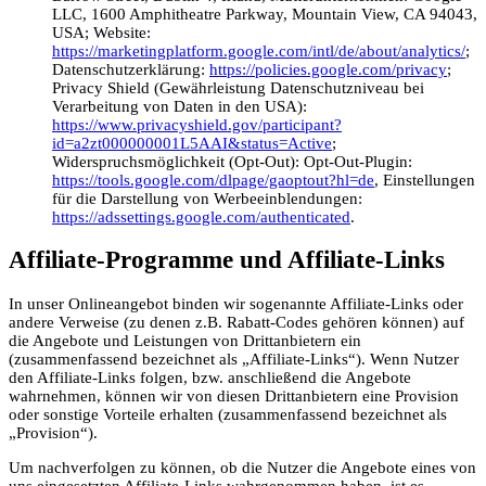
LLC, 1600 Amphitheatre Parkway, Mountain View, CA 94043,
USA; Website:
https://marketingplatform.google.com/intl/de/about/analytics/
;
Datenschutzerklärung:
https://policies.google.com/privacy
;
Privacy Shield (Gewährleistung Datenschutzniveau bei
Verarbeitung von Daten in den USA):
https://www.privacyshield.gov/participant?
id=a2zt000000001L5AAI&status=Active
;
Widerspruchsmöglichkeit (Opt-Out): Opt-Out-Plugin:
https://tools.google.com/dlpage/gaoptout?hl=de
, Einstellungen
für die Darstellung von Werbeeinblendungen:
https://adssettings.google.com/authenticated
.
Affiliate-Programme und Affiliate-Links
In unser Onlineangebot binden wir sogenannte Affiliate-Links oder
andere Verweise (zu denen z.B. Rabatt-Codes gehören können) auf
die Angebote und Leistungen von Drittanbietern ein
(zusammenfassend bezeichnet als „Affiliate-Links“). Wenn Nutzer
den Affiliate-Links folgen, bzw. anschließend die Angebote
wahrnehmen, können wir von diesen Drittanbietern eine Provision
oder sonstige Vorteile erhalten (zusammenfassend bezeichnet als
„Provision“).
Um nachverfolgen zu können, ob die Nutzer die Angebote eines von
uns eingesetzten Affiliate-Links wahrgenommen haben, ist es