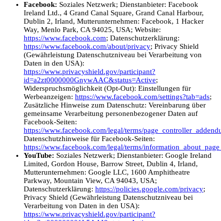
Facebook:
Soziales Netzwerk; Dienstanbieter: Facebook
Ireland Ltd., 4 Grand Canal Square, Grand Canal Harbour,
Dublin 2, Irland, Mutterunternehmen: Facebook, 1 Hacker
Way, Menlo Park, CA 94025, USA; Website:
https://www.facebook.com
; Datenschutzerklärung:
https://www.facebook.com/about/privacy
; Privacy Shield
(Gewährleistung Datenschutzniveau bei Verarbeitung von
Daten in den USA):
https://www.privacyshield.gov/participant?
id=a2zt0000000GnywAAC&status=Active
;
Widerspruchsmöglichkeit (Opt-Out): Einstellungen für
Werbeanzeigen:
https://www.facebook.com/settings?tab=ads
;
Zusätzliche Hinweise zum Datenschutz: Vereinbarung über
gemeinsame Verarbeitung personenbezogener Daten auf
Facebook-Seiten:
https://www.facebook.com/legal/terms/page_controller_adden
Datenschutzhinweise für Facebook-Seiten:
https://www.facebook.com/legal/terms/information_about_page
YouTube:
Soziales Netzwerk; Dienstanbieter: Google Ireland
Limited, Gordon House, Barrow Street, Dublin 4, Irland,
Mutterunternehmen: Google LLC, 1600 Amphitheatre
Parkway, Mountain View, CA 94043, USA;
Datenschutzerklärung:
https://policies.google.com/privacy
;
Privacy Shield (Gewährleistung Datenschutzniveau bei
Verarbeitung von Daten in den USA):
https://www.privacyshield.gov/participant?