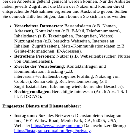
bei den Anbietern geltend gemacht werden können. Nur die Anbieter
haben jeweils Zugriff auf die Daten der Nutzer und können direkt
entsprechende Maßnahmen ergreifen und Auskünfte geben. Sollten
Sie dennoch Hilfe benötigen, dann können Sie sich an uns wenden.
Verarbeitete Datenarten:
Bestandsdaten (z.B. Namen,
Adressen), Kontaktdaten (z.B. E-Mail, Telefonnummern),
Inhaltsdaten (z.B. Texteingaben, Fotografien, Videos),
Nutzungsdaten (z.B. besuchte Webseiten, Interesse an
Inhalten, Zugriffszeiten), Meta-/Kommunikationsdaten (z.B.
Geräte-Informationen, IP-Adressen).
Betroffene Personen:
Nutzer (z.B. Webseitenbesucher, Nutzer
von Onlinediensten).
Zwecke der Verarbeitung:
Kontaktanfragen und
Kommunikation, Tracking (z.B.
interessens-/verhaltensbezogenes Profiling, Nutzung von
Cookies), Remarketing, Reichweitenmessung (z.B.
Zugriffsstatistiken, Erkennung wiederkehrender Besucher).
Rechtsgrundlagen:
Berechtigte Interessen (Art. 6 Abs. 1 S. 1
lit. f. DSGVO).
Eingesetzte Dienste und Diensteanbieter:
Instagram :
Soziales Netzwerk; Dienstanbieter: Instagram
Inc., 1601 Willow Road, Menlo Park, CA, 94025, USA;
Website:
https://www.instagram.com
; Datenschutzerklärung:
https://instagram.com/about/legal/privacy
.