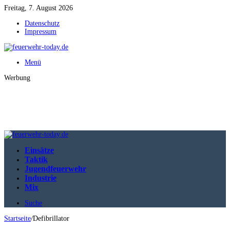
Freitag, 7. August 2026
Datenschutz
Impressum
Menü
Werbung
Einsätze
Taktik
Jugendfeuerwehr
Industrie
Mix
Suche
Startseite
/
Defibrillator