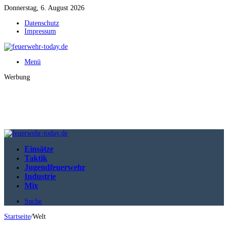
Donnerstag, 6. August 2026
Datenschutz
Impressum
Menü
Werbung
Einsätze
Taktik
Jugendfeuerwehr
Industrie
Mix
Suche
Startseite
/
Welt